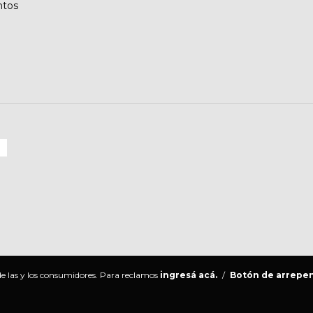
ntos
e las y los consumidores. Para reclamos
ingresá acá.
/
Botón de arrepe