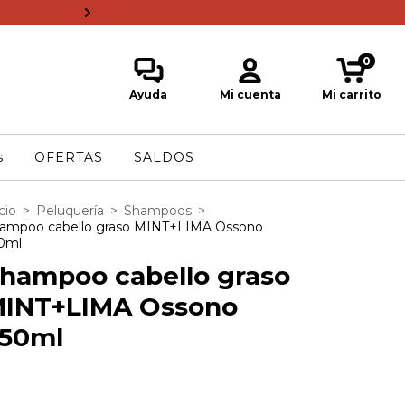
Entregas en el día en Gran S
0
Ayuda
Mi cuenta
Mi carrito
s
OFERTAS
SALDOS
cio
>
Peluquería
>
Shampoos
>
ampoo cabello graso MINT+LIMA Ossono
0ml
hampoo cabello graso
INT+LIMA Ossono
50ml