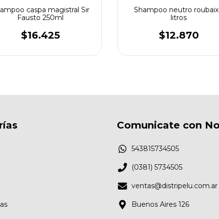
ampoo caspa magistral Sir
Shampoo neutro roubaix
Fausto 250ml
litros
$16.425
$12.870
rías
Comunicate con No
543815734505
(0381) 5734505
ventas@distripelu.com.ar
as
Buenos Aires 126