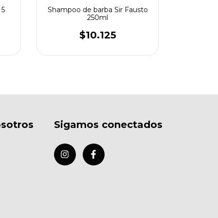
 5
Shampoo de barba Sir Fausto
Shampoo á
250ml
$10.125
sotros
Sigamos conectados