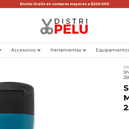
Enviós Gratis en compras mayores a $200.000
Accesorios
Herramientas
Equipamiento
Ini
Sh
25
S
M
2