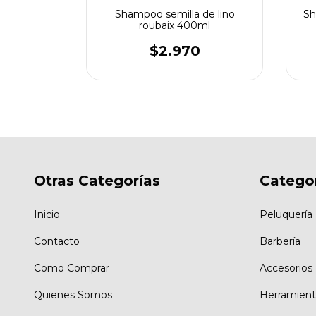
ino sin sal
Shampoo semilla de lino
Sh
ml
roubaix 400ml
0
$2.970
Otras Categorías
Catego
Inicio
Peluquería
Contacto
Barbería
Como Comprar
Accesorios
Quienes Somos
Herramient