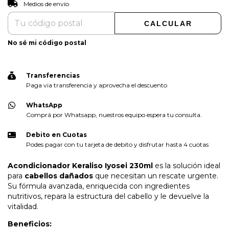
CAMBIAR CP
Entregas para el CP:
Medios de envío
CALCULAR
No sé mi código postal
Transferencias
Paga via transferencia y aprovecha el descuento
WhatsApp
Comprá por Whatsapp, nuestros equipo espera tu consulta.
Debito en Cuotas
Podes pagar con tu tarjeta de debito y disfrutar hasta 4 cuotas
Acondicionador Keraliso Iyosei 230ml
es la solución ideal
para
cabellos dañados
que necesitan un rescate urgente.
Su fórmula avanzada, enriquecida con ingredientes
nutritivos, repara la estructura del cabello y le devuelve la
vitalidad.
Beneficios: